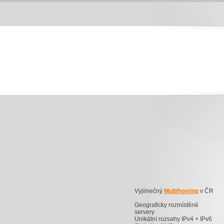
Vyjímečný
Multihosting
v ČR
Geograficky rozmístěné
servery
Unikátní rozsahy IPv4 + IPv6