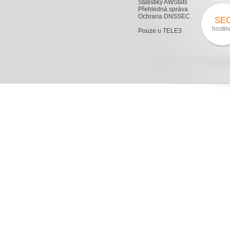
Statistiky AWStats
Přehledná správa
Ochrana DNSSEC
SE
hostin
Pouze u TELE3