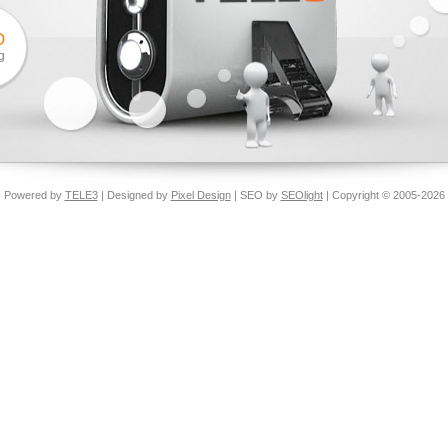
O
g
Powered by
TELE3
| Designed by
Pixel Design
| SEO by
SEOlight
| Copyright © 2005-2026